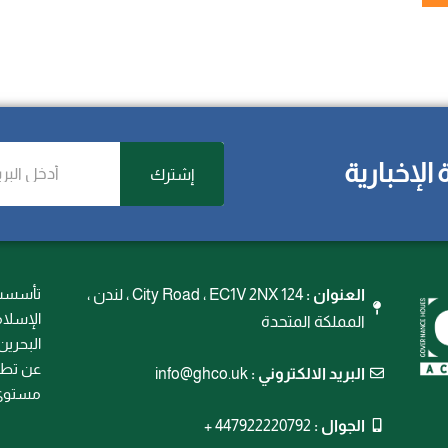
d
S
t
a
t
e
لإخبارية
s
إشترك
+
1
تأسست 
العنوان :
124 City Road ، EC1V 2NX ، لندن ،
المملكة المتحدة
البحرين
عن تطوي
البريد الالكتروني :
info@ghco.uk
مستوى 
الجوال :
447922220792 +