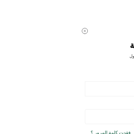
ة
ول
فقدت كلمة المرور ؟