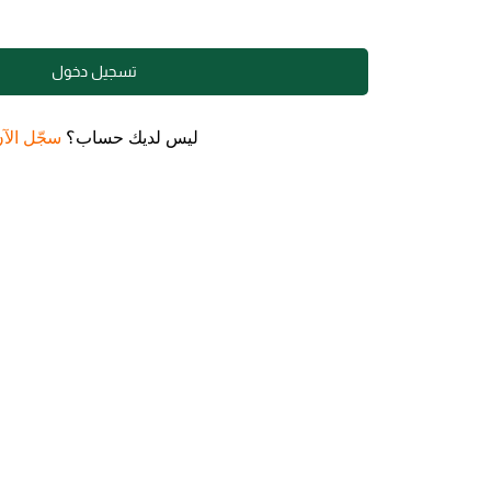
ذ
ك
تسجيل دخول
ر
ن
ى
ليس لديك حساب؟
سجّل الآ